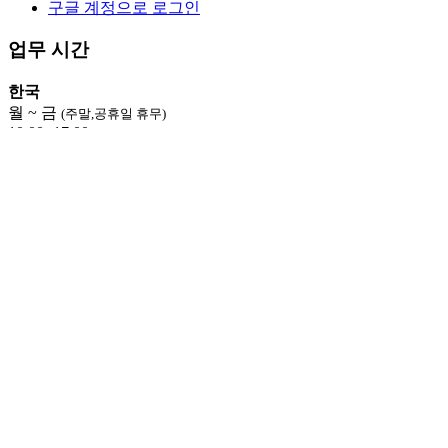
구글 계정으로 로그인
업무 시간
한국
월 ~ 금
(주말,공휴일 휴무)
10:00~17:00
이탈리아
월 ~ 금
(주말,공휴일 휴무)
현지시간 8:00 ~ 24:00
상담·예약 문의
한국
031 998 2136 / 010 7235 2136
이탈리아
+39-328-962-8828
프랑스
+33-07-49-34-09-14
우노트래블
카카오톡 플러스친구
UNOTRAVEL
카카오톡 ID (한국 사무실)