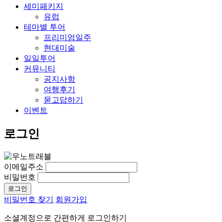
세미패키지
유럽
테마별 투어
프리미엄일주
현대미술
일일투어
커뮤니티
공지사항
여행후기
묻고답하기
이벤트
로그인
이메일주소
비밀번호
비밀번호 찾기
회원가입
소셜계정으로 간편하게 로그인하기