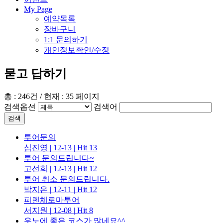
My Page
예약목록
장바구니
1:1 문의하기
개인정보확인/수정
묻고 답하기
총 : 246건 / 현재 : 35 페이지
검색옵션
검색어
검색
투어문의
심진영
|
12-13
|
Hit 13
투어 문의드립니다~
고선희
|
12-13
|
Hit 12
투어 취소 문의드립니다.
박지은
|
12-11
|
Hit 12
피렌체로마투어
서지원
|
12-08
|
Hit 8
우노에 좋은 코스가 많네요^^